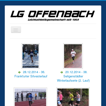
Home
News
Veranstaltungen
Statistik
28.12.2014 - 36.
20.12.2014 - 38.
Fotogalerie
Frankfurter Silvesterlauf
Seligenstädter
Winterlaufserie (2. Lauf)
Training
Kontakt
Mitgliedschaft