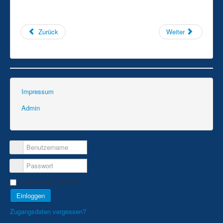
Aktuelle Seite:
News
Langstrecke
Seligenstädter Winterlaufserie (2. Lauf)
Zurück
Weiter
Impressum
Admin
Erinnere Dich an mich
Einloggen
Zugangsdaten vergessen?