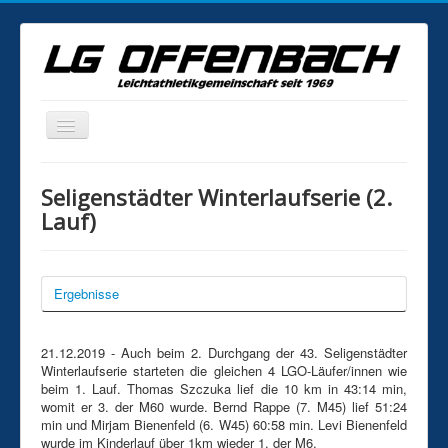
Home
Seligenstädter Winterlaufserie (2.
News
Lauf)
Veranstaltungen
Statistik
Ergebnisse
Fotogalerie
Training
21.12.2019 - Auch beim 2. Durchgang der 43. Seligenstädter
Winterlaufserie starteten die gleichen 4 LGO-Läufer/innen wie
Kontakt
beim 1. Lauf. Thomas Szczuka lief die 10 km in 43:14 min,
womit er 3. der M60 wurde. Bernd Rappe (7. M45) lief 51:24
Mitgliedschaft
min und Mirjam Bienenfeld (6. W45) 60:58 min. Levi Bienenfeld
wurde im Kinderlauf über 1km wieder 1. der M6.