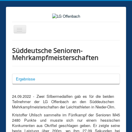
Home
Süddeutsche Senioren-
News
Mehrkampfmeisterschaften
Veranstaltungen
Statistik
Ergebnisse
Fotogalerie
Training
24.09.2022 - Zwei Silbermedaillen gab es für die beiden
Teilnehmer der LG Offenbach an den Süddeutschen
Kontakt
Mehrkampfmeisterschaften der Leichtathleten in Nieder-Olm.
Mitgliedschaft
Kristoffer Uhlisch sammelte im Fünfkampf der Senioren M45
2480 Punkte und musste sich nur einem hessischen
Konkurrenten aus Okriftel geschlagen geben. Er zeigte seine
Aktuelle Seite:
News
Stadiongruppe
beste Leistung über 200m, wo ihm 27,09 Sekunden bei