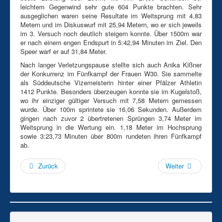
Süddeutsche Senioren-Mehrkampfmeisterschaften
leichtem Gegenwind sehr gute 604 Punkte brachten. Sehr
ausgeglichen waren seine Resultate im Weitsprung mit 4,83
Metern und im Diskuswurf mit 25,94 Metern, wo er sich jeweils
im 3. Versuch noch deutlich steigern konnte. Über 1500m war
er nach einem engen Endspurt in 5:42,94 Minuten im Ziel. Den
Speer warf er auf 31,84 Meter.
Nach langer Verletzungspause stellte sich auch Anika Kißner
der Konkurrenz im Fünfkampf der Frauen W30. Sie sammelte
als Süddeutsche Vizemeisterin hinter einer Pfälzer Athletin
1412 Punkte. Besonders überzeugen konnte sie im Kugelstoß,
wo ihr einziger gültiger Versuch mit 7,58 Metern gemessen
wurde. Über 100m sprintete sie 16,06 Sekunden. Außerdem
gingen nach zuvor 2 übertretenen Sprüngen 3,74 Meter im
Weitsprung in die Wertung ein. 1,18 Meter im Hochsprung
sowie 3:23,73 Minuten über 800m rundeten ihren Fünfkampf
ab.
Zurück
Weiter