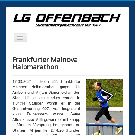
Home
Frankfurter Mainova
News
Halbmarathon
Veranstaltungen
17.03.2024 - Beim 22. Frankfurter
Statistik
Mainova Halbmarathon gingen Uli
Amborn und Mirjam Bienenfeld an den
Fotogalerie
Start. Uli lief ein starkes rennen in
1:31:14 Stunden womit er in der
Training
Gesamtwertung 607. von insgesamt
7500 Teilnehmern wurde. Seine
Kontakt
Altersklasse M65 gewann er mit knapp
Mitgliedschaft
2 Minuten Vorsprung bei gesamt 80
Startern. Mirjam lief 2:14:20 Stunden