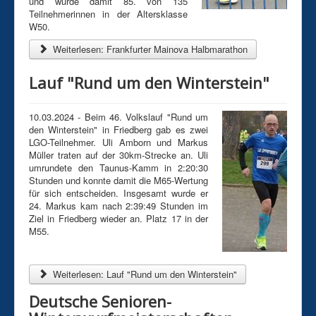
und wurde damit 85. von 135
Aktuelle Seite:
News
Teilnehmerinnen in der Altersklasse
W50.
Weiterlesen: Frankfurter Mainova Halbmarathon
Lauf "Rund um den Winterstein"
10.03.2024 - Beim 46. Volkslauf "Rund um
den Winterstein" in Friedberg gab es zwei
LGO-Teilnehmer. Uli Amborn und Markus
Müller traten auf der 30km-Strecke an. Uli
umrundete den Taunus-Kamm in 2:20:30
Stunden und konnte damit die M65-Wertung
für sich entscheiden. Insgesamt wurde er
24. Markus kam nach 2:39:49 Stunden im
Ziel in Friedberg wieder an. Platz 17 in der
M55.
Weiterlesen: Lauf "Rund um den Winterstein"
Deutsche Senioren-